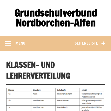
Zum
Inhalt
Grundschulverbund
springen
Nordborchen-Alfen
MENÜ
SEITENLEISTE
KLASSEN- UND
LEHRERVERTEILUNG